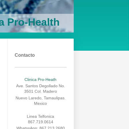
ca Pro-Health
Contacto
Clinica Pro-Heath
Ave. Santos Degollado No.
3501 Col. Madero
Nuevo Laredo, Tamaulipas.
Mexico
Linea Telfonica
867.719.0614
WhatssApp: 867.213.2680